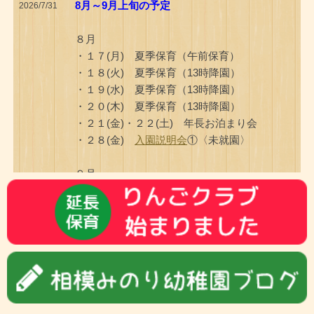
8月～9月上旬の予定
2026/7/31
８月
・１７(月) 夏季保育（午前保育）
・１８(火) 夏季保育（13時降園）
・１９(水) 夏季保育（13時降園）
・２０(木) 夏季保育（13時降園）
・２１(金)・２２(土) 年長お泊まり会
・２８(金)
入園説明会
①〈未就園〉
９月
・ １(火) 始業式（午前保育～3日まで）
・ ４(金) 13時降園開始
・ ４(金) のびのびクラブ〈未就園〉
・ ７(月)
ほのぼのサロン
〈未就園〉
・ ９(水) 14時降園開始
・ ９(水)
入園説明会
②〈未就園〉
・１０(木) 年中組クラス活動
・１１(金) のびのびクラブ〈未就園〉