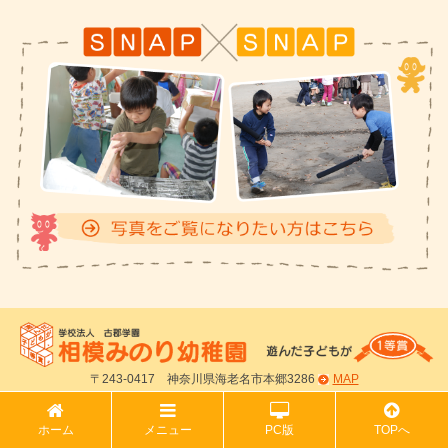
・１５(火) わくわくクラブ〈未就園〉
・１６(水) 年長組秋の遠足（年中組・年少組
休園）
R8年度 入園説明会のお知らせ
2026/7/1
令和9年入園児向け入園説明会を行います。
今年度の開催は、2026年8月28日金曜日・9月9
日水曜日の2回となります。
相模みのり幼稚園の教育方針や園児の生活、預
かり保育や通園方法等々を当園園長よりお話さ
せていただきます。
また、上記日程で都合の合わない方は個別に対
応しますので幼稚園までご相談ください。
〒243-0417 神奈川県海老名市本郷3286
MAP
入園説明会のご参加には予約が必要となりま
す。
ホーム
メニュー
PC版
TOPへ
ご予約・詳細は
こちらのページ
から